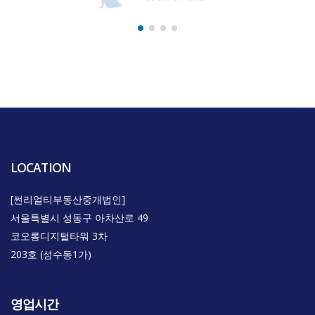
LOCATION
[썬리얼티부동산중개법인]
서울특별시 성동구 아차산로 49
코오롱디지털타워 3차
203호 (성수동1가)
영업시간