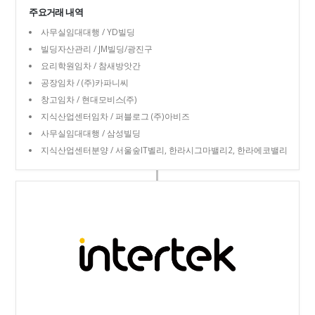
주요거래 내역
사무실임대대행 / YD빌딩
빌딩자산관리 / JM빌딩/광진구
요리학원임차 / 참새방앗간
공장임차 / (주)카파니씨
창고임차 / 현대모비스(주)
지식산업센터임차 / 퍼블로그 (주)아비즈
사무실임대대행 / 삼성빌딩
지식산업센터분양 / 서울숲IT벨리, 한라시그마밸리2, 한라에코밸리