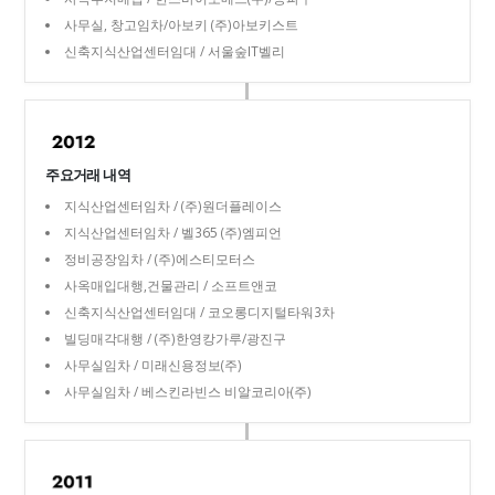
사무실, 창고임차/아보키 (주)아보키스트
신축지식산업센터임대 / 서울숲IT벨리
주요거래 내역
지식산업센터임차 / (주)원더플레이스
지식산업센터임차 / 벨365 (주)엠피언
정비공장임차 / (주)에스티모터스
사옥매입대행,건물관리 / 소프트앤코
신축지식산업센터임대 / 코오롱디지털타워3차
빌딩매각대행 / (주)한영캉가루/광진구
사무실임차 / 미래신용정보(주)
사무실임차 / 베스킨라빈스 비알코리아(주)