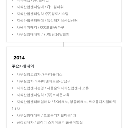
지식산업센터임대 / CJ드림타워
지식산업센터임차 /(주)정도시스템
지식산업센터매매 / 뚝섬역지식산업센터
사옥부지매각 / 000모텔/송파구
사무실임대대행 / YD빌딩(용달협회)
주요거래 내역
사무실창고임차 / (주)티플러스
사무실임차 / (주)비앤배프로/강남구
지식산업센터분양 / 서울숲역지식산업센터 포휴
지식산업센터임차 / (주)브라운교육
지식산업센터매입매각 / SK테크노, 영동테크노, 코오롱디지털타워
1,3차
사무실임대대행 / 코오롱디지털타워1차
공장임대차 / 갤러리 스케이프 미술품작업실