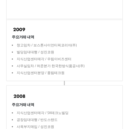
주요거래 내역
창고임차 / 보스톤사이언티픽코리아(주)
빌딩임대대행 / 성진코원
지식산업센터매각 / 우림이비즈센터
사무실임차 / 허준본가 한국한방식품공사(주)
지식산업센터분양 / 풍림테크원
주요거래 내역
지식산업센터매각 / SK테크노빌딩
공장임대대행 / 반도스탠드
사옥부지매입 / 성진코원